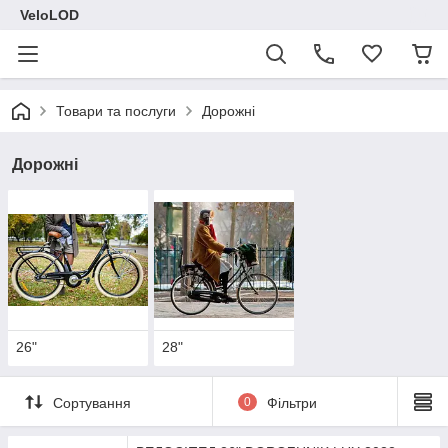
VeloLOD
Товари та послуги
Дорожні
Дорожні
26"
28"
Сортування
0
Фільтри