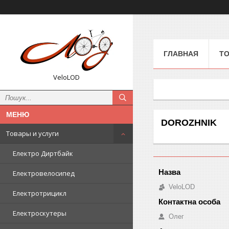
ГЛАВНАЯ
ТО
VeloLOD
DOROZHNIK
Товары и услуги
Електро Диртбайк
Електровелосипед
VeloLOD
Електротрицикл
Електроскутеры
Олег