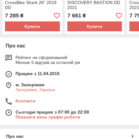
CrossBike Shark 26" 2019
DISCOVERY BASTION DD
Cros
DD
2021
202
7 285
7 661
7 7
₴
₴
Купити
Купити
Про нас
Рейтинг не сформований
Менше 5 відгуків за останній рік
Працює з 11.04.2015
м. Запоріжжя
Запоріжжя, Україна
Контакти
Сьогодні працює з 07:00 до 22:00
Показати весь графік роботи
Про нас