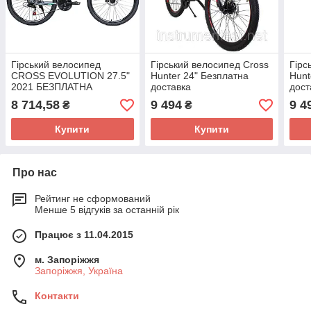
Гірський велосипед
Гірський велосипед Cross
Гірс
CROSS EVOLUTION 27.5"
Hunter 24" Безплатна
Hunt
2021 БЕЗПЛАТНА
доставка
дост
ДОСТАВКА
8 714,58
9 494
9 4
₴
₴
Купити
Купити
Про нас
Рейтинг не сформований
Менше 5 відгуків за останній рік
Працює з 11.04.2015
м. Запоріжжя
Запоріжжя, Україна
Контакти