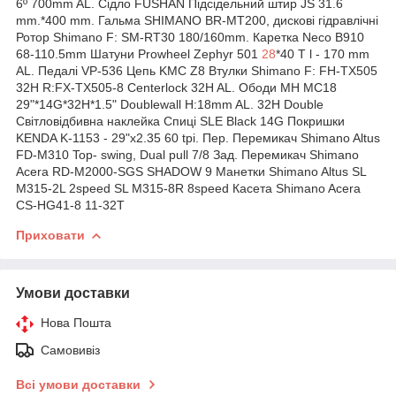
6º 700mm AL. Сідло FUSHAN Підсідельний штир JS 31.6
mm.*400 mm. Гальма SHIMANO BR-MT200, дискові гідравлічні
Ротор Shimano F: SM-RT30 180/160mm. Каретка Neco B910
68-110.5mm Шатуни Prowheel Zephyr 501
28
*40 T l - 170 mm
AL. Педалі VP-536 Цепь KMC Z8 Втулки Shimano F: FH-TX505
32H R:FX-TX505-8 Centerlock 32H AL. Ободи MH MC18
29"*14G*32H*1.5" Doublewall H:18mm AL. 32H Double
Світловідбивна наклейка Спиці SLE Black 14G Покришки
KENDA K-1153 - 29"x2.35 60 tpi. Пер. Перемикач Shimano Altus
FD-M310 Top- swing, Dual pull 7/8 Зад. Перемикач Shimano
Acera RD-M2000-SGS SHADOW 9 Манетки Shimano Altus SL
M315-2L 2speed SL M315-8R 8speed Касета Shimano Acera
CS-HG41-8 11-32T
Приховати
Умови доставки
Нова Пошта
Самовивіз
Всі умови доставки