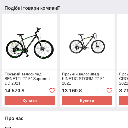
Подібні товари компанії
Гірський велосипед
Гірський велосипед
Гірс
BENETTI 27.5" Supremo
KINETIC STORM 27.5"
CRO
DD 2021
2021
202
ДОС
14 570
13 160
8 7
₴
₴
Купити
Купити
Про нас