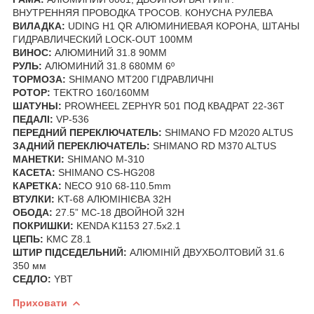
ВНУТРЕННЯЯ ПРОВОДКА ТРОСОВ. КОНУСНА РУЛЕВА
ВИЛАДКА:
UDING H1 QR АЛЮМИНИЕВАЯ КОРОНА, ШТАНЫ
ГИДРАВЛИЧЕСКИЙ LOCK-OUT 100ММ
ВИНОС:
АЛЮМИНИЙ 31.8 90ММ
РУЛЬ:
АЛЮМИНИЙ 31.8 680ММ 6º
ТОРМОЗА:
SHIMANO MT200 ГІДРАВЛИЧНІ
РОТОР
:
TEKTRO 160/160MM
ШАТУНЫ:
PROWHEEL ZEPHYR 501 ПОД КВАДРАТ 22-36Т
ПЕДАЛІ:
VP-536
ПЕРЕДНИЙ ПЕРЕКЛЮЧАТЕЛЬ:
SHIMANO FD M2020 ALTUS
ЗАДНИЙ ПЕРЕКЛЮЧАТЕЛЬ:
SHIMANO RD M370 ALTUS
МАНЕТКИ:
SHIMANO M-310
КАСЕТА:
SHIMANO CS-HG208
КАРЕТКА:
NECO 910 68-110.5mm
ВТУЛКИ:
KT-68 АЛЮМІНІЄВА 32Н
ОБОДА:
27.5” MС-18 ДВОЙНОЙ 32Н
ПОКРИШКИ:
KENDA K1153 27.5х2.1
ЦЕПЬ:
KMC Z8.1
ШТИР ПІДСЕДЕЛЬНИЙ:
АЛЮМІНІЙ ДВУХБОЛТОВИЙ 31.6
350 мм
CЕДЛО
:
YBT
Приховати