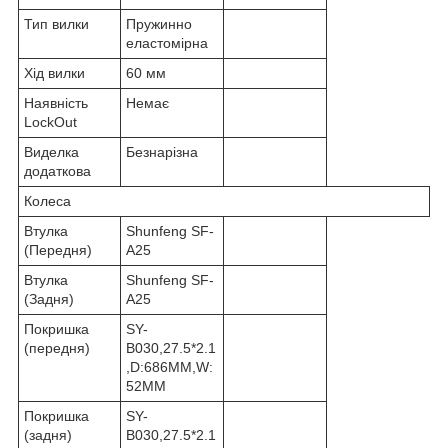
Тип вилки
Пружинно
еластомірна
Хід вилки
60 мм
Наявність
Немає
LockOut
Виделка
Безнарізна
додаткова
Колеса
Втулка
Shunfeng SF-
(Передня)
A25
Втулка
Shunfeng SF-
(Задня)
A25
Покришка
SY-
(передня)
B030,27.5*2.1
,D:686MM,W:
52MM
Покришка
SY-
(задня)
B030,27.5*2.1