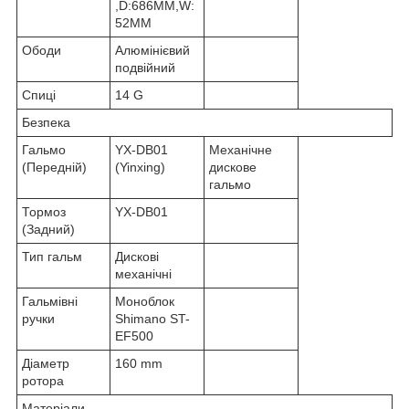
,D:686MM,W:
52MM
Ободи
Алюмінієвий
подвійний
Спиці
14 G
Безпека
Гальмо
YX-DB01
Механічне
(Передній)
(Yinxing)
дискове
гальмо
Тормоз
YX-DB01
(Задний)
Тип гальм
Дискові
механічні
Гальмівні
Моноблок
ручки
Shimano ST-
EF500
Діаметр
160 mm
ротора
Матеріали