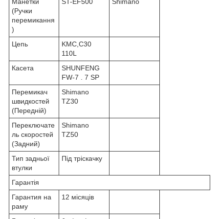
Манетки
ST-EF500
Shimano
(Ручки
перемикання
)
Цепь
KMC,C30
110L
Касета
SHUNFENG
FW-7 . 7 SP
Перемикач
Shimano
швидкостей
TZ30
(Передній)
Переключате
Shimano
ль скоростей
TZ50
(Задний)
Тип задньої
Під тріскачку
втулки
Гарантія
Гарантия на
12 місяців
раму