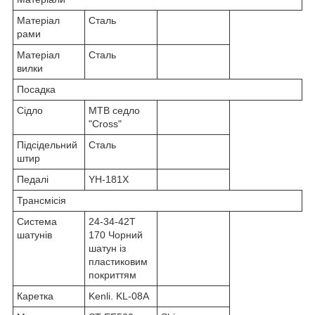
Матеріал
Сталь
рами
Матеріал
Сталь
вилки
Посадка
Сідло
MTB седло
"Cross"
Підсідельний
Сталь
штир
Педалі
YH-181X
Трансмісія
Система
24-34-42T
шатунів
170 Чорний
шатун із
пластиковим
покриттям
Каретка
Kenli. KL-08A