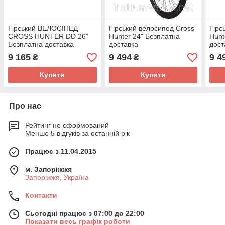
Гірський ВЕЛОСІПЕД
Гірський велосипед Cross
Гірс
CROSS HUNTER DD 26"
Hunter 24" Безплатна
Hunt
Безплатна доставка
доставка
дост
9 165
9 494
9 4
₴
₴
Купити
Купити
Про нас
Рейтинг не сформований
Менше 5 відгуків за останній рік
Працює з 11.04.2015
м. Запоріжжя
Запоріжжя, Україна
Контакти
Сьогодні працює з 07:00 до 22:00
Показати весь графік роботи