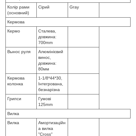
Колір рами
Сірий
Gray
(основний)
Кермова
Кермо
Сталева,
довжина:
700mm
Вынос руля
Алюмінієвий
винос,
довжина:
80мм
Кермова
1-1/8*44*30,
колонка
Інтегрована,
безнарізна
Грипси
Гумові
125mm
Вилка
Вилка
Амортизаційн
а вилка
"Cross"