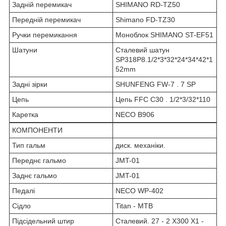
Задній перемикач
SHIMANO RD-TZ50
Передній перемикач
Shimano FD-TZ30
Ручки перемикання
Моноблок SHIMANO ST-EF51
Шатуни
Сталевий шатун
SP318P8.1/2*3*32*24*34*42*1
52mm
Задні зірки
SHUNFENG FW-7 . 7 SP
Цепь
Цепь FFC C30 . 1/2*3/32*110
Каретка
NECO B906
КОМПОНЕНТИ
Тип гальм
диск. механіки.
Переднє гальмо
JMT-01
Заднє гальмо
JMT-01
Педалі
NECO WP-402
Сідло
Titan - MTB
Підсідельний штир
Сталевий. 27 - 2 X300 X1 -