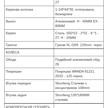
2T
Кермова колонка
1-1/8*44*30, інтегрована,
безнарізна
Вынос
Алюмінієвий. H - 40MM EX -
80MM
Кермо
Сталь. 650*22 - 2*31 - 8 *1 -
2T. H - 20MM
Грипси
Гумові XL-G09. 120mm. чорні
КОЛЕСА
Ободи
Подвійний алюмінієвий обід
26
Покришки
Покришка WANDA 91221.
26X2 - 125 чорна
Втулка передня
Shunfeng Сталева з
ексцентриком 108mm
Втулка задня
Shunfeng 135*180MM
сталева
КОМПЛЕКТАЦІЯ (УТОЧЯТЬ