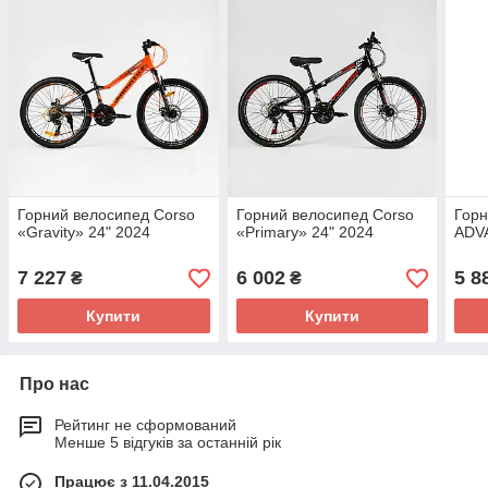
Горний велосипед Corso
Горний велосипед Corso
Гор
«Gravity» 24" 2024
«Primary» 24" 2024
ADV
7 227
6 002
5 8
₴
₴
Купити
Купити
Про нас
Рейтинг не сформований
Менше 5 відгуків за останній рік
Працює з 11.04.2015