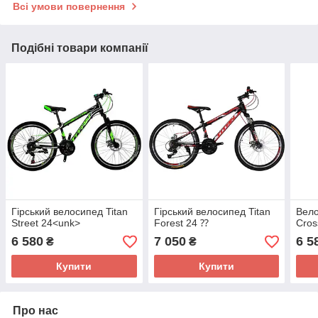
Всі умови повернення
Подібні товари компанії
Гірський велосипед Titan
Гірський велосипед Titan
Вело
Street 24<unk>
Forest 24 ⁇
Cros
6 580
7 050
6 5
₴
₴
Купити
Купити
Про нас