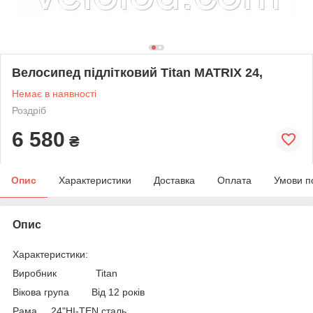
Велосипед підлітковий Titan MATRIX 24,
Немає в наявності
Роздріб
6 580
₴
Опис
Характеристики
Доставка
Оплата
Умови п
Опис
Характеристики:
Виробник Titan
Вікова група Від 12 років
Рама 24"HI-TEN сталь