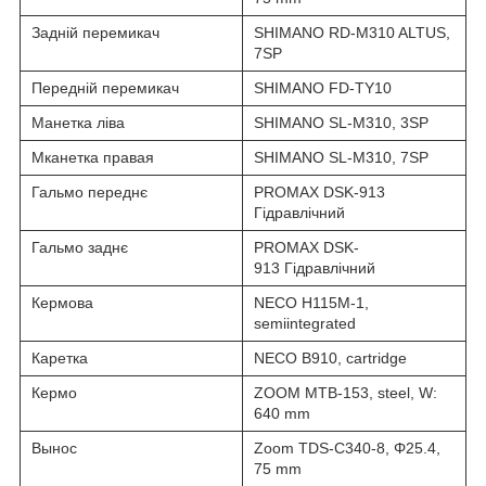
Задній перемикач
SHIMANO RD-M310 ALTUS,
7SP
Передній перемикач
SHIMANO FD-TY10
Манетка ліва
SHIMANO SL-M310, 3SP
Мканетка правая
SHIMANO SL-M310, 7SP
Гальмо переднє
PROMAX DSK-913
Гідравлічний
Гальмо заднє
PROMAX DSK-
913 Гідравлічний
Кермова
NECO H115M-1,
semiintegrated
Каретка
NECO B910, cartridge
Кермо
ZOOM MTB-153, steel, W:
640 mm
Вынос
Zoom TDS-C340-8, Φ25.4,
75 mm