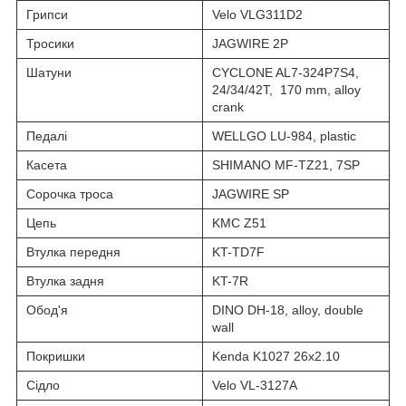
Грипси
Velo VLG311D2
Тросики
JAGWIRE 2P
Шатуни
CYCLONE AL7-324P7S4,
24/34/42T, 170 mm, alloy
crank
Педалі
WELLGO LU-984, plastic
Касета
SHIMANO MF-TZ21, 7SP
Сорочка троса
JAGWIRE SP
Цепь
KMC Z51
Втулка передня
KT-TD7F
Втулка задня
KT-7R
Обод'я
DINO DH-18, alloy, double
wall
Покришки
Kenda K1027 26x2.10
Сідло
Velo VL-3127A