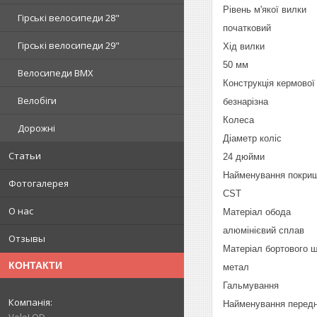
Рівень м'якої вилки
Гірські велосипеди 28"
початковий
Гірські велосипеди 29"
Хід вилки
50 мм
Велосипеди BMX
Конструкція кермової
Велобіги
безнарізна
Колеса
Дорожні
Діаметр коліс
Статьи
24 дюйми
Найменування покри
Фотогалерея
CST
О нас
Матеріал обода
алюмінієвий сплав
Отзывы
Матеріал бортового 
КОНТАКТИ
метал
Гальмування
Найменування передн