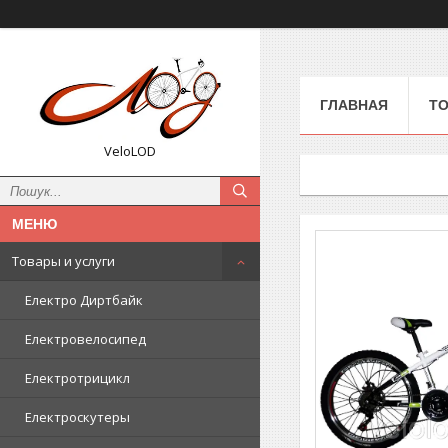
ГЛАВНАЯ
ТО
VeloLOD
Товары и услуги
Електро Диртбайк
Електровелосипед
Електротрицикл
Електроскутеры