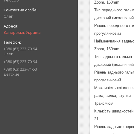
VeloLOD
Zoom, 160mm
Тип переднього галь
Олег
дисковий (механічни
Рівень переднього г
Запоріжжя, Україна
прогулянковий
Найменування задньо
+380 (63) 223-70-94
Zoom, 160mm
Олег
Тип заднього гальма
+380 (63) 223-70-94
дисковий (механічни
+380 (63) 223-71-53
Рівень заднього галь
Детские
прогулянковий
Можливість кріпленн
рама, вилка, втулки
Трансмісія
Кількість швидкостей
21
Рівень заднього пер