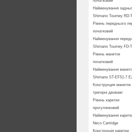
початковий
Найменування задньо
Shimano Tourney RD
Рівень переднього п
початковий
Найменування передн
Shimano Tourney FD-
Рівень манеток
початковий
Найменування манет
Shimano ST-EF51-7 EZ
Конструкция манеток
тригерні двоважі
Рівень каретки
прогулянковий
Найменування каретк
Neco Cartridge
Конструкція каретки