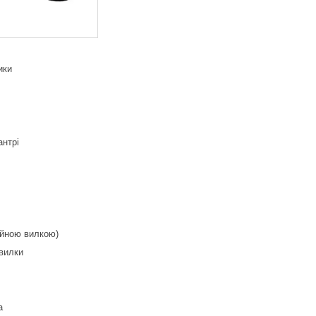
ики
антрі
ційною вилкою)
вилки
на