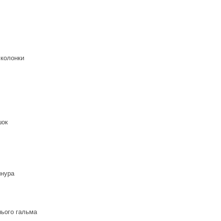
 колонки
шок
шнура
ього гальма