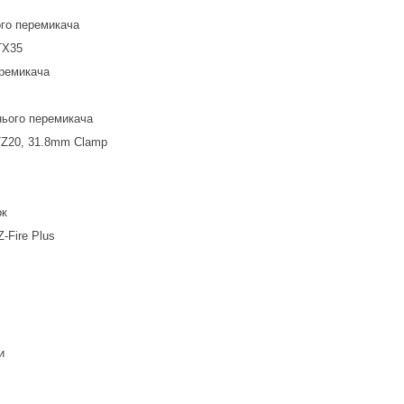
го перемикача
-TX35
еремикача
ього перемикача
TZ20, 31.8mm Clamp
ок
-Fire Plus
и