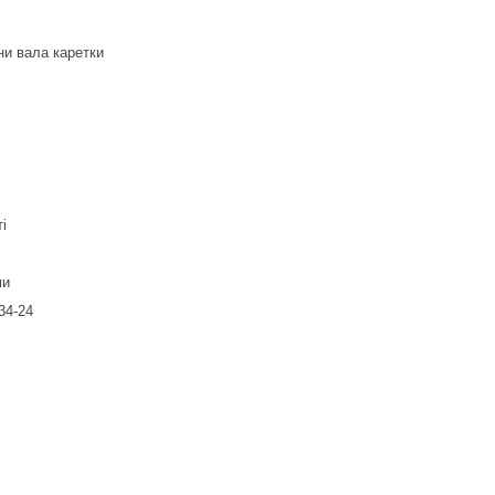
ни вала каретки
ті
ми
-34-24