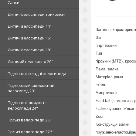
Санки
Дитячі велосипеди триколісні
Дитячі велосипеди 14"
Загальні характерист
Вік
Дитячі велосипеди 16"
підлітковий
Дитячі велосипеди 18"
Тип
гірський (MTB), кроск
Дитячий велосипед 20"
Рама, вилка
Підліткові складні велосипеди
Матеріал рами
сталь
Підлітковий швидкісний
велосипед 20"
Амортизація
Hard tail (з амортиза
Підліткові швидкісні
велосипеди 24"
Найменування м'якої 
Zoom
Гірські велосипеди 26"
Конструкція вилки
Гірські велосипеди 27,5"
пружинно-еластомір