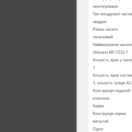
неінтегрована
Тип посадкової части
квадрат
Рівень касети
початковий
Найменування касети
Shimano MF-TZ21-7
Кількість зірок у касе
7
Кількість зірок систе
3, кількість зубців 42
Конструкція педалей
класична
Кермо
Конструкція керма
вигнутий
Сідло