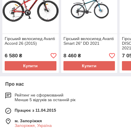
Гірський велосипед Avanti
Гірський велосипед Avanti
Гірс
Accord 26 (2015)
Smart 26" DD 2021
DIS
202
6 580
8 460
7 0
₴
₴
Купити
Купити
Про нас
Рейтинг не сформований
Менше 5 відгуків за останній рік
Працює з 11.04.2015
м. Запоріжжя
Запоріжжя, Україна