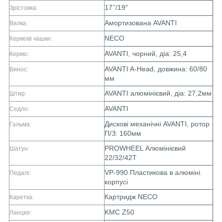
17’’/19"
Зрістовка:
Амортизована AVANTI
Вилка:
NECO
Кермові чашки:
AVANTI, чорний, діа: 25,4
Кермо:
AVANTI A-Head, довжина: 60/80
Винос:
мм
AVANTI алюмінієвий, діа: 27,2мм
Штир:
AVANTI
Седло:
Дискові механічні AVANTI, ротор
Гальма:
П/З: 160мм
PROWHEEL Алюмінієвий
Шатун:
22/32/42T
VP-990 Пластикова в алюміні.
Педалі:
корпусі
Картридж NECO
Каретка:
KMC Z50
Ланцюг: