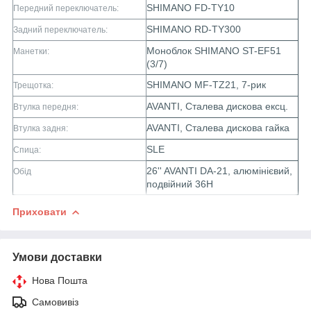
SHIMANO FD-TY10
Передний переключатель:
SHIMANO RD-TY300
Задний переключатель:
Моноблок SHIMANO ST-EF51
Манетки:
(3/7)
SHIMANO MF-TZ21, 7-рик
Трещотка:
AVANTI, Сталева дискова ексц.
Втулка передня:
AVANTI, Сталева дискова гайка
Втулка задня:
SLE
Спица:
26'' AVANTI DA-21, алюмінієвий,
Обід
подвійний 36H
Приховати
Умови доставки
Нова Пошта
Самовивіз