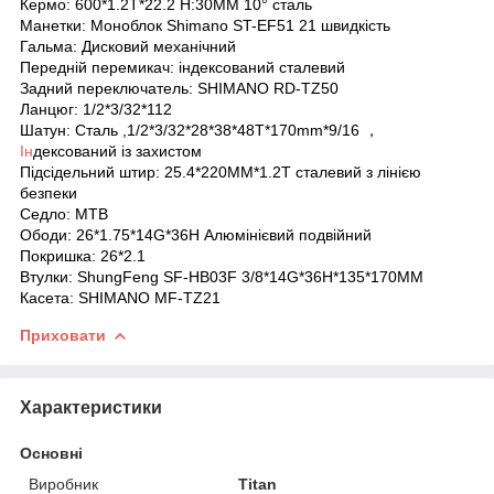
Кермо: 600*1.2T*22.2 H:30MM 10° сталь
Манетки: Моноблок Shimano ST-EF51 21 швидкість
Гальма: Дисковий механічний
Передній перемикач: індексований сталевий
Задний переключатель: SHIMANO RD-TZ50
Ланцюг: 1/2*3/32*112
Шатун: Сталь ,1/2*3/32*28*38*48T*170mm*9/16 ，
Ін
дексований із захистом
Підсідельний штир: 25.4*220MM*1.2T сталевий з лінією
безпеки
Седло: MTB
Ободи: 26*1.75*14G*36H Алюмінієвий подвійний
Покришка: 26*2.1
Втулки: ShungFeng SF-HB03F 3/8*14G*36H*135*170MM
Касета: SHIMANO MF-TZ21
Приховати
Характеристики
Основні
Виробник
Titan