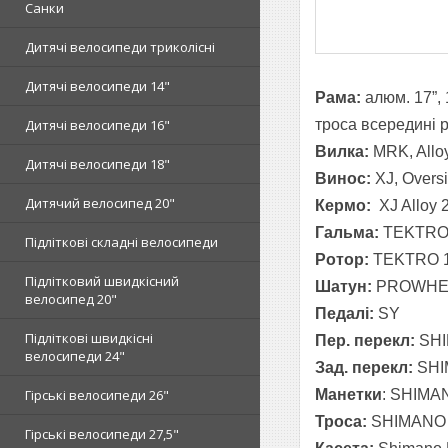
Санки
Дитячі велосипеди триколісні
Дитячі велосипеди 14"
Рама:
алюм. 17”, 
троса
всередині 
Дитячі велосипеди 16"
Вилка:
MRK
,
Allo
Дитячі велосипеди 18"
Винос:
XJ
,
Overs
Дитячий велосипед 20"
Кермо:
XJ
Alloy
2
Гальма:
TEKTR
Підліткові складні велосипеди
Ротор:
TEKTRO
Підлітковий швидкісний
Шатун:
PROWHE
велосипед 20"
Педалі:
SY
Підліткові швидкісні
Пер. перекл:
SH
велосипеди 24"
Зад. перекл:
SH
Манетки
: SHIMA
Гірські велосипеди 26"
Троса
:
SHIMANO
Гірські велосипеди 27,5"