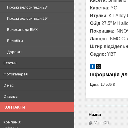
Касета
:
Shimano 
Гірські велосипеди 28"
Каретка
:
YC
Втулки
:
KT Alloy
Гірські велосипеди 29"
Обід
27.5”
MH
all
Велосипеди BMX
Покришка:
INNO
Ланцюг:
KMC
C
-
Велобіги
Штир підсідель
Дорожні
C
едло:
YBT
Статьи
Фотогалерея
Інформація дл
Ціна:
13 536 ₴
О нас
Отзывы
КОНТАКТИ
VeloLOD