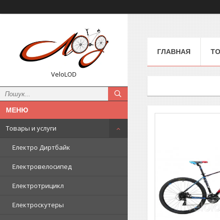
ГЛАВНАЯ
ТО
VeloLOD
Товары и услуги
Електро Диртбайк
Електровелосипед
Електротрицикл
Електроскутеры