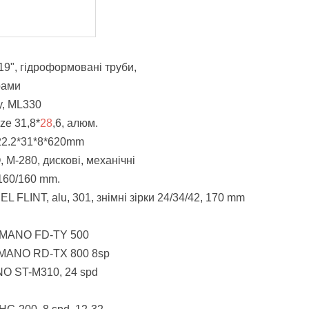
19", гідроформовані труби,
рами
y
,
ML
330
ize
31,8*
28
,6, алюм.
2.2*31*8*620
mm
O
,
M
-280, дискові, механічні
160/160
mm
.
EL
FLINT
,
alu
, 301, знімні зірки 24/34/42, 170
mm
IMANO
FD
-
TY
500
IMANO
RD
-
TX
800 8
sp
NO ST-M310, 24 spd