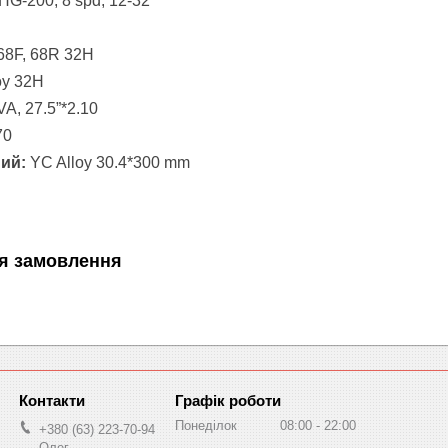
HG-200, 8 spd, 12-32
 68F, 68R 32H
oy
32
H
VA
, 27.5”*2.10
70
ний:
YC
Alloy
30.4*300
mm
я замовлення
Графік роботи
Понеділок
08:00
22:00
+380 (63) 223-70-94
Олег