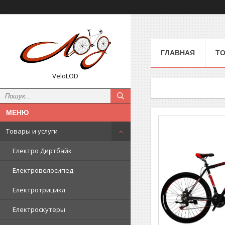
ГЛАВНАЯ
ТО
VeloLOD
Товары и услуги
Електро Диртбайк
Електровелосипед
Електротрицикл
Електроскутеры