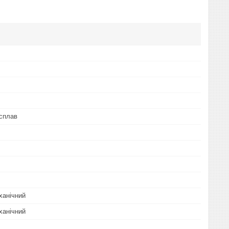
сплав
ханічний
ханічний