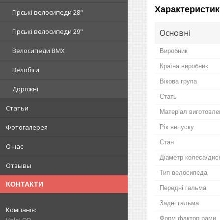
Характеристик
Гірські велосипеди 28"
Гірські велосипеди 29"
Основні
Велосипеди BMX
Виробник
Країна виробник
Велобіги
Вікова група
Дорожні
Стать
Статьи
Матеріал виготовле
Фотогалерея
Рік випуску
Стан
О нас
Діаметр колеса/дис
Отзывы
Тип велосипеда
КОНТАКТИ
Передні гальма
Задні гальма
Форм фактор рами