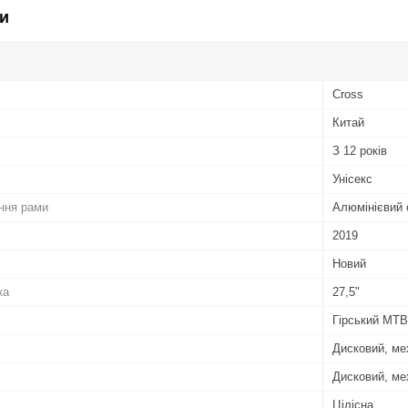
и
Cross
Китай
З 12 років
Унісекс
ння рами
Алюмінієвий 
2019
Новий
ка
27,5"
Гірський MTB
Дисковий, ме
Дисковий, ме
Цілісна