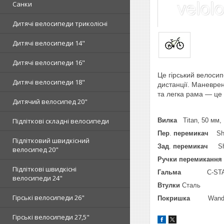
Санки
Дитячі велосипеди триколісні
Дитячі велосипеди 14"
Дитячі велосипеди 16"
Це гірський велоси
Дитячі велосипеди 18"
дистанції. Маневрен
та легка рама — це 
Дитячий велосипед 20"
Вилка
Titan, 50 мм,
Підліткові складні велосипеди
Пер
.
перемикач
Sh
Підлітковий швидкісний
Зад
.
перемикач
S
велосипед 20"
Ручки перемиканн
Підліткові швидкісні
Гальма
C-STA
велосипеди 24"
Втулки
Сталь
Гірські велосипеди 26"
Покришка
Wand
Гірські велосипеди 27,5"