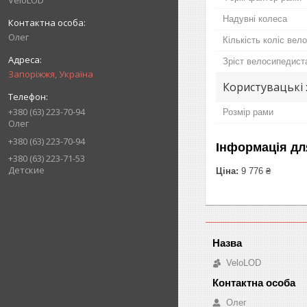
VeloLOD
Надувні колеса
Олег
Кількість коліс вел
Зріст велосипедист
Запоріжжя, Україна
Користувацькi
+380 (63) 223-70-94
Розмір рами
Олег
+380 (63) 223-70-94
Інформація дл
+380 (63) 223-71-53
Детские
Ціна:
9 776 ₴
VeloLOD
Олег