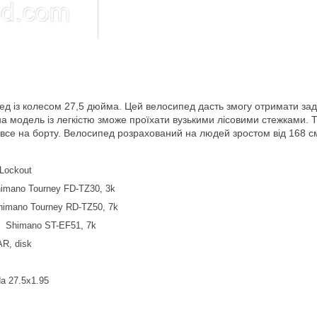
пед із колесом 27,5 дюйма. Цей велосипед дасть змогу отримати за
а модель із легкістю зможе проїхати вузькими лісовими стежками. Т
все на борту. Велосипед розрахований на людей зростом від 168 см, 
 Lockout
imano Tourney FD-TZ30, 3k
himano Tourney RD-TZ50, 7k
я
Shimano ST-EF51, 7k
R, disk
a 27.5x1.95