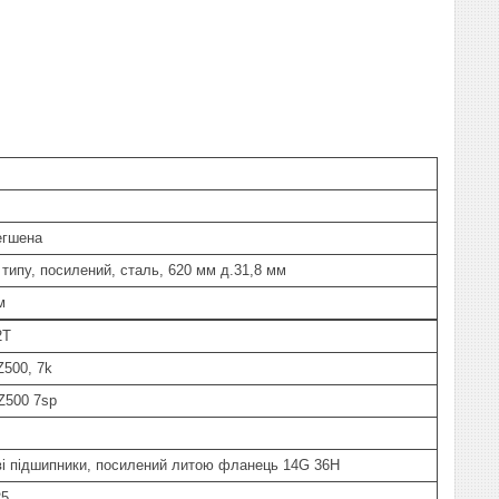
егшена
 типу, посилений, сталь, 620 мм д.31,8 мм
м
2Т
500, 7k
Z500 7sp
ві підшипники, посилений литою фланець 14G 36H
25