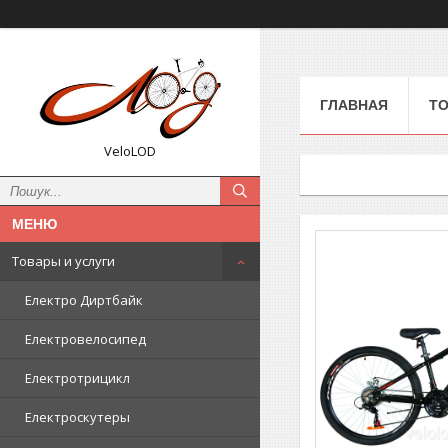
ГЛАВНАЯ
ТО
VeloLOD
Товары и услуги
Електро Диртбайк
Електровелосипед
Електротрицикл
Електроскутеры