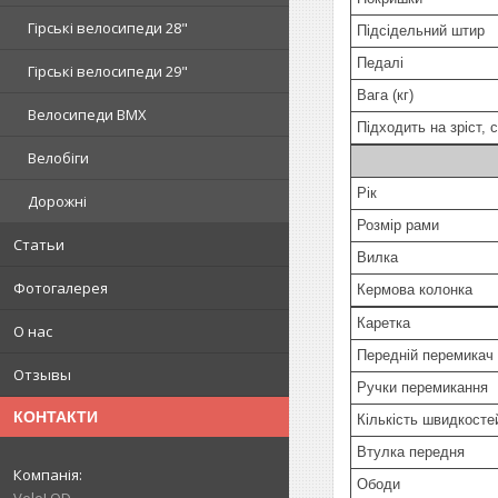
Гірські велосипеди 28"
Підсідельний штир
Педалі
Гірські велосипеди 29"
Вага (кг)
Велосипеди BMX
Підходить на зріст, 
Велобіги
Рік
Дорожні
Розмір рами
Статьи
Вилка
Фотогалерея
Кермова колонка
Каретка
О нас
Передній перемикач
Отзывы
Ручки перемикання
КОНТАКТИ
Кількість швидкосте
Втулка передня
Ободи