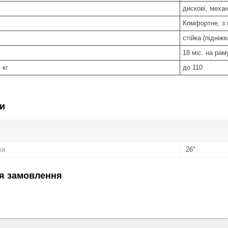
дискові, механ
Комфортне, з 
стійка (підніжк
18 міс. на рам
 кг
до 110
и
ка
26"
я замовлення