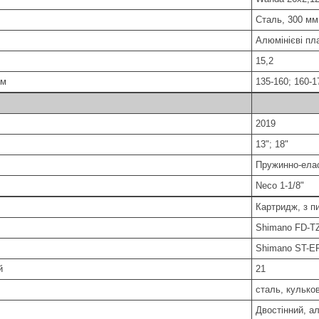
Сталь, 300 мм
Алюмінієві пл
15,2
см
135-160; 160-1
2019
13"; 18"
Пружинно-елас
Neco 1-1/8"
Картридж, з п
Shimano FD-T
Shimano ST-EF
й
21
сталь, кулько
Двостінний, а