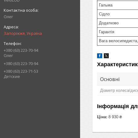
VeloLOD
Гальма
Сідло
Олег
Додатково
Гарантія
Запоріжжя, Україна
Вага велосипедиста,
+380 (63) 223-70-94
Олег
+380 (63) 223-70-94
Характеристик
+380 (63) 223-71-53
Детские
Основні
Діаметр колеса/дис
Інформація дл
Ціна:
8 930 ₴