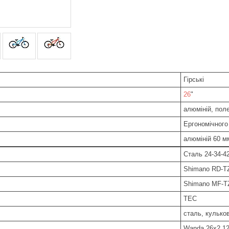
Гірські
26
"
алюміній, пол
Ергономічного
алюміній 60 м
Сталь 24-34-4
Shimano RD-TZ
Shimano MF-T
ТЕС
сталь, кулько
Wanda 26x2,1