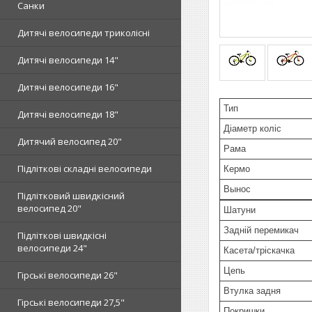
Санки
Дитячі велосипеди триколісні
Дитячі велосипеди 14"
Дитячі велосипеди 16"
Тип
Дитячі велосипеди 18"
Діаметр коліс
Дитячий велосипед 20"
Рама
Підліткові складні велосипеди
Кермо
Вынос
Підлітковий швидкісний
велосипед 20"
Шатуни
Задній перемикач
Підліткові швидкісні
велосипеди 24"
Касета/тріскачка
Цепь
Гірські велосипеди 26"
Втулка задня
Гірські велосипеди 27,5"
Покришки