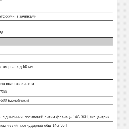
атформи із зачіпками
78
томірна, хід 50 мм
ило-вологозахистом
Z500
500 (моноблоки)
ві підшипники, посилений литим фланець 14G 36H, ексцентрик
люмінієвий протиударний обід 14G 36H